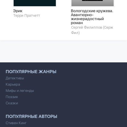
Эрик
Вологодские кружева.
Авантюрно-
Терри Пратчетт
жизнерадостный
роман
Сергей Филиппов (Серж
Фил)
ПОПУЛЯРНЫЕ ЖАНРЫ
Детективы
Карьера
Мифы и легенды
Поэзия
Сказки
ПОПУЛЯРНЫЕ АВТОРЫ
Стивен Кинг