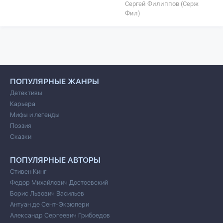
Сергей Филиппов (Серж
Фил)
ПОПУЛЯРНЫЕ ЖАНРЫ
Детективы
Карьера
Мифы и легенды
Поэзия
Сказки
ПОПУЛЯРНЫЕ АВТОРЫ
Стивен Кинг
Федор Михайлович Достоевский
Борис Львович Васильев
Антуан де Сент-Экзюпери
Александр Сергеевич Грибоедов