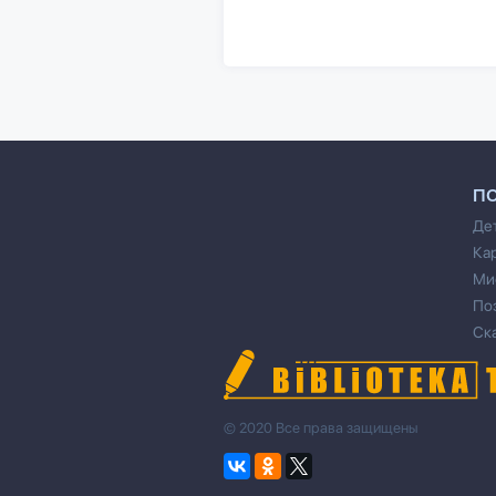
П
Де
Ка
Ми
По
Ск
© 2020 Все права защищены