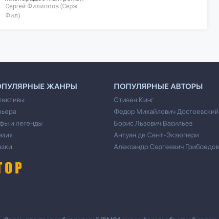
Сергей Филиппов (Серж
Ирина
Фил)
ОПУЛЯРНЫЕ ЖАНРЫ
ПОПУЛЯРНЫЕ АВТОРЫ
тективы
Стивен Кинг
рьера
Федор Михайлович Достоевский
фы и легенды
Борис Львович Васильев
эзия
Антуан де Сент-Экзюпери
азки
Александр Сергеевич Грибоедов