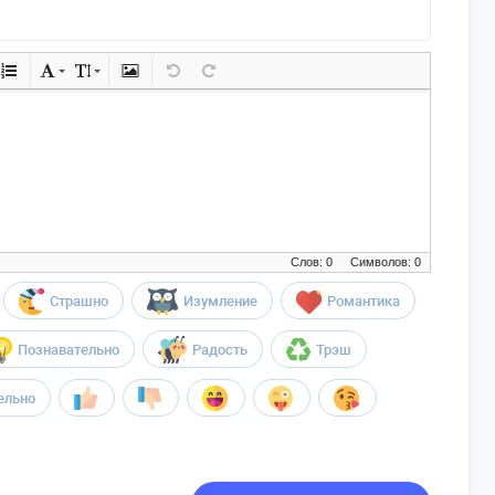
Слов: 0
Символов: 0
Страшно
Изумление
Романтика
Познавательно
Радость
Трэш
ельно