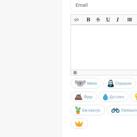
Мило
Страшно
Фууу
До слез
Ем кактус
Увлекат