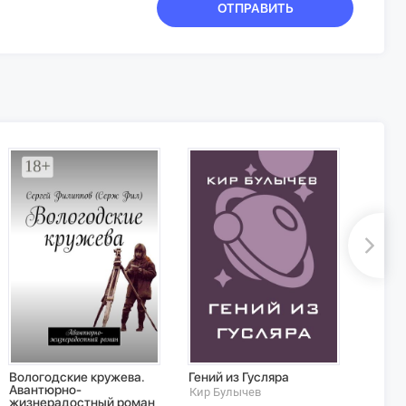
ОТПРАВИТЬ
Вологодские кружева.
Гений из Гусляра
Прикл
Авантюрно-
Байки
Кир Булычев
жизнерадостный роман
жизни