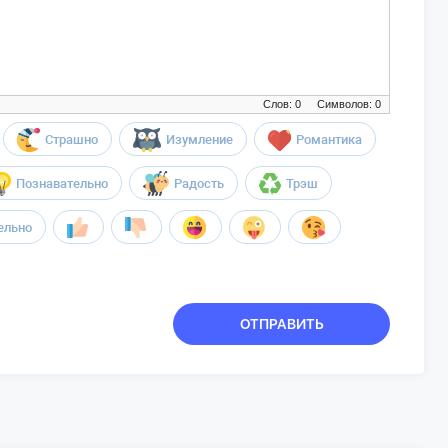
Слов: 0
Символов: 0
Страшно
Изумление
Романтика
Познавательно
Радость
Трэш
ельно
ОТПРАВИТЬ