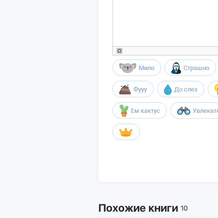
Мило
Страшно
Фууу
До слез
Ем кактус
Увлекат
Похожие книги
10