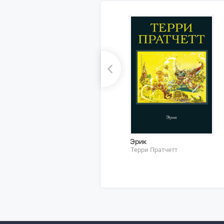
Эрик
Терри Пратчетт