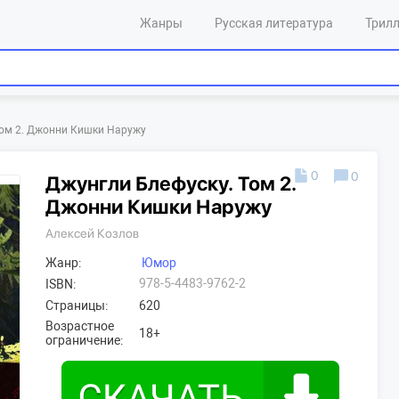
Жанры
Русская литература
Трил
Том 2. Джонни Кишки Наружу
0
0
Джунгли Блефуску. Том 2.
Джонни Кишки Наружу
Алексей Козлов
Жанр:
Юмор
978-5-4483-9762-2
ISBN:
Страницы:
620
Возрастное
18+
ограничение: