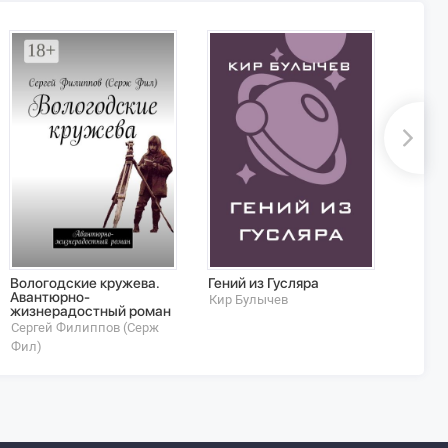
Вологодские кружева.
Гений из Гусляра
Прикл
Авантюрно-
Байки
Кир Булычев
жизнерадостный роман
жизни
Сергей Филиппов (Серж
Ирина
Фил)