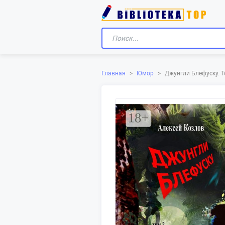
Главная
>
Юмор
>
Джунгли Блефуску. 