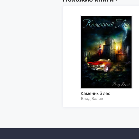
Каменный лес
Влад Валов