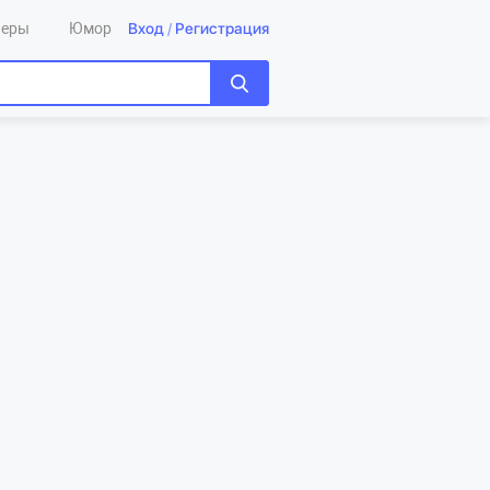
Вход
/
Регистрация
леры
Юмор