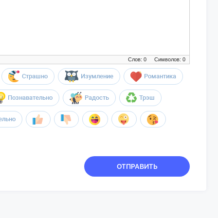
Слов: 0
Символов: 0
Страшно
Изумление
Романтика
Познавательно
Радость
Трэш
ельно
ОТПРАВИТЬ