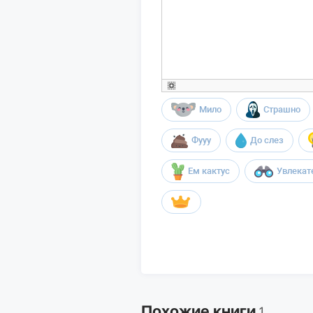
Мило
Страшно
Фууу
До слез
Ем кактус
Увлекат
Похожие книги
1