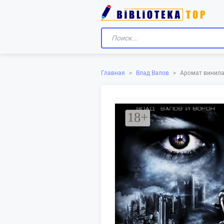
Главная
>
Влад Валов
>
Аромат винил