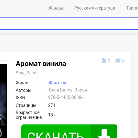
Жанры
Русская литература
Трил
а
0
0
Аромат винила
Влад Валов
Жанр:
Фэнтези
Влад Валов, Ворон
Авторы:
978-5-4485-0038-1
ISBN:
Страницы:
271
Возрастное
18+
ограничение: