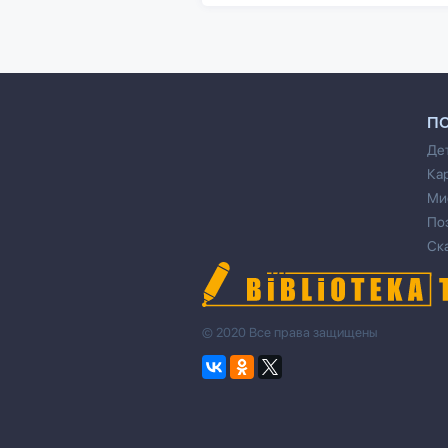
П
Де
Ка
Ми
По
Ск
© 2020 Все права защищены