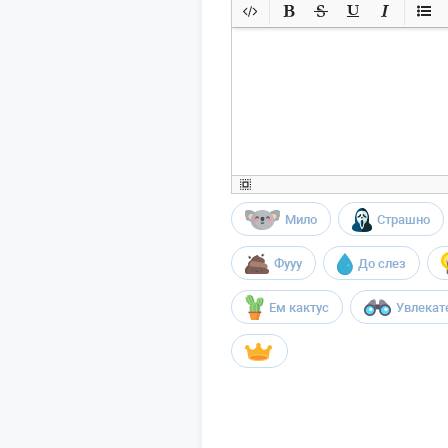
Мило
Страшно
Фууу
До слез
Ем кактус
Увлекат