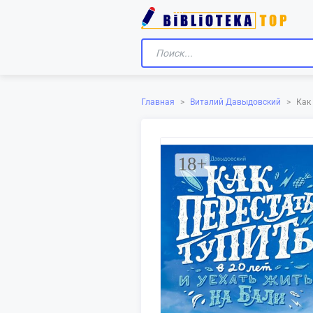
Главная
>
Виталий Давыдовский
>
Как 