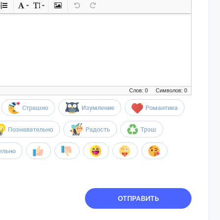
Слов: 0
Символов: 0
Страшно
Изумление
Романтика
Познавательно
Радость
Трэш
ельно
ОТПРАВИТЬ