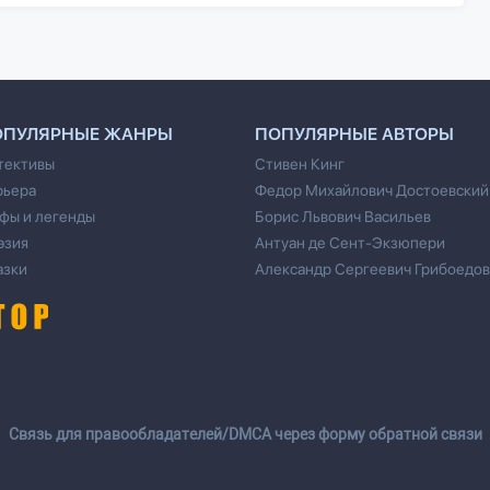
ОПУЛЯРНЫЕ ЖАНРЫ
ПОПУЛЯРНЫЕ АВТОРЫ
тективы
Стивен Кинг
рьера
Федор Михайлович Достоевский
фы и легенды
Борис Львович Васильев
эзия
Антуан де Сент-Экзюпери
азки
Александр Сергеевич Грибоедов
Cвязь для правообладателей/DMCA через форму обратной связи