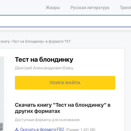
Жанры
Русская литература
Трил
книгу «‎Тест на блондинку»‎ в формате TXT
Тест на блондинку
Дмитрий Александрович Емец
ПОИСК ФАЙЛА
Скачать книгу “Тест на блондинку” в
других форматах
Доступные форматы для скачивания:
Скачать в формате FB2
(Размер: 1 421 KB)