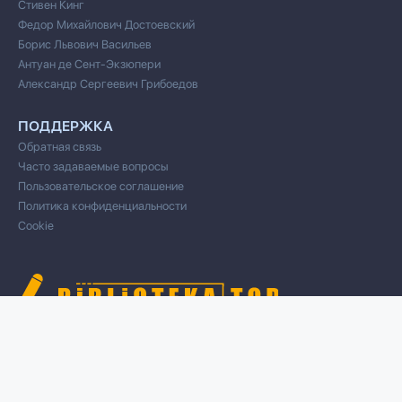
Стивен Кинг
Федор Михайлович Достоевский
Борис Львович Васильев
Антуан де Сент-Экзюпери
Александр Сергеевич Грибоедов
ПОДДЕРЖКА
Обратная связь
Часто задаваемые вопросы
Пользовательское соглашение
Политика конфиденциальности
Cookie
© 2020 Все права защищены
Cвязь для правообладателей/DMCA через форму обратной связи