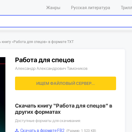
Жанры
Русская литература
Трил
 книгу «‎Работа для спецов»‎ в формате TXT
Работа для спецов
Александр Александрович Тамоников
ПОИСК ФАЙЛА
Скачать книгу “Работа для спецов” в
других форматах
Доступные форматы для скачивания:
Скачать в формате FB2
(Размер: 1 523 KB)