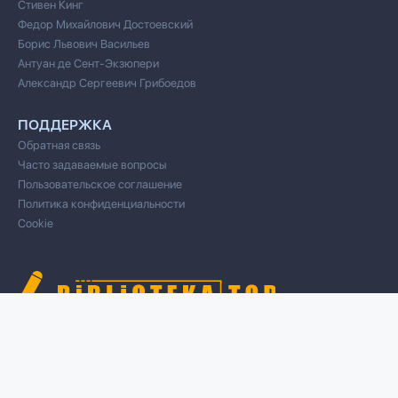
Стивен Кинг
Федор Михайлович Достоевский
Борис Львович Васильев
Антуан де Сент-Экзюпери
Александр Сергеевич Грибоедов
ПОДДЕРЖКА
Обратная связь
Часто задаваемые вопросы
Пользовательское соглашение
Политика конфиденциальности
Cookie
© 2020 Все права защищены
Cвязь для правообладателей/DMCA через форму обратной связи