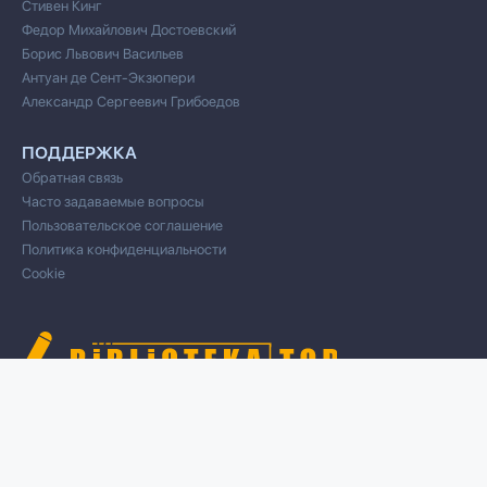
Стивен Кинг
Федор Михайлович Достоевский
Борис Львович Васильев
Антуан де Сент-Экзюпери
Александр Сергеевич Грибоедов
ПОДДЕРЖКА
Обратная связь
Часто задаваемые вопросы
Пользовательское соглашение
Политика конфиденциальности
Cookie
© 2020 Все права защищены
Cвязь для правообладателей/DMCA через форму обратной связи