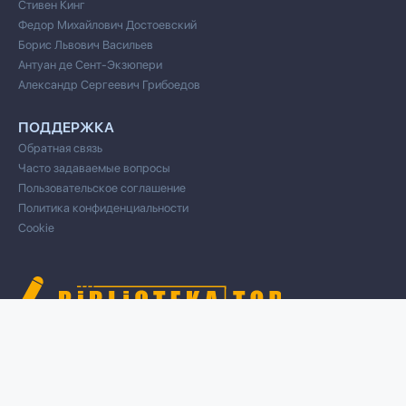
Стивен Кинг
Федор Михайлович Достоевский
Борис Львович Васильев
Антуан де Сент-Экзюпери
Александр Сергеевич Грибоедов
ПОДДЕРЖКА
Обратная связь
Часто задаваемые вопросы
Пользовательское соглашение
Политика конфиденциальности
Cookie
© 2020 Все права защищены
Cвязь для правообладателей/DMCA через форму обратной связи