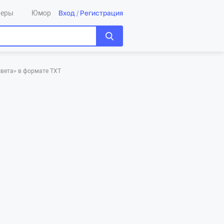
Вход
/
Регистрация
леры
Юмор
света»‎ в формате TXT