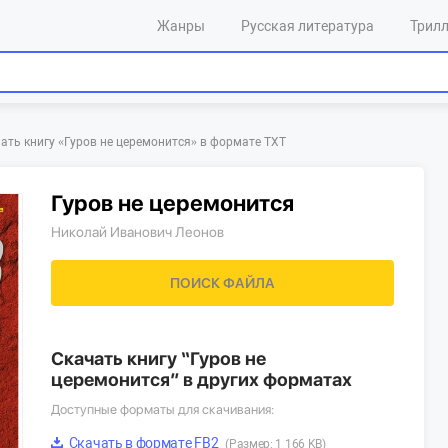
Жанры
Русская литература
Трил
ать книгу «‎Гуров не церемонится»‎ в формате TXT
Гуров не церемонится
Николай Иванович Леонов
ПОИСК ФАЙЛА
Скачать книгу “Гуров не
церемонится” в других форматах
Доступные форматы для скачивания:
Скачать в формате FB2
(Размер: 1 166 KB)