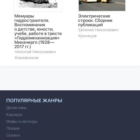
Мемуары
Электрические
гидростроителя.
строки. Сборник
Воспоминания
публикаций
о детстве, юности,
Евгений Николаевич
учебе, работе в тресте
Кузнецов
«Гидромеханизация»
Минэнерго (1928—
2017 гг.)
Николай Николаевич
Кожевников
ПОПУЛЯРНЫЕ ЖАНРЫ
Детективы
Карьера
Мифы и легенды
Поэзия
Сказки