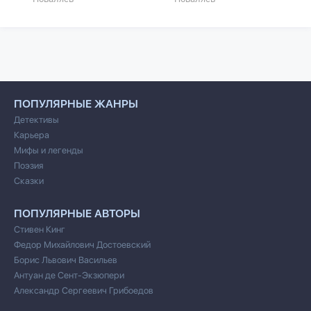
ПОПУЛЯРНЫЕ ЖАНРЫ
Детективы
Карьера
Мифы и легенды
Поэзия
Сказки
ПОПУЛЯРНЫЕ АВТОРЫ
Стивен Кинг
Федор Михайлович Достоевский
Борис Львович Васильев
Антуан де Сент-Экзюпери
Александр Сергеевич Грибоедов