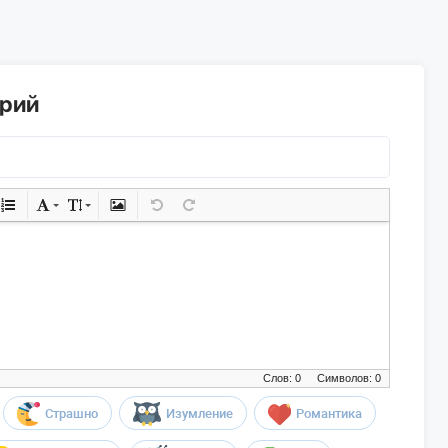
арий
Слов: 0
Символов: 0
Страшно
Изумление
Романтика