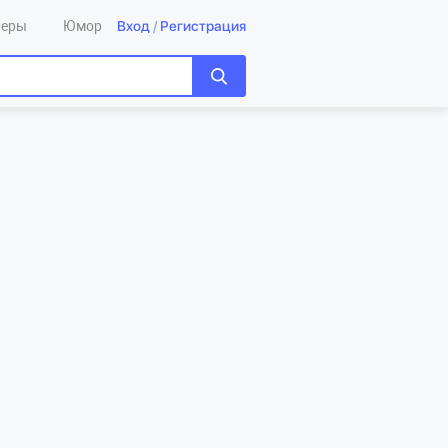
Вход
/
Регистрация
леры
Юмор