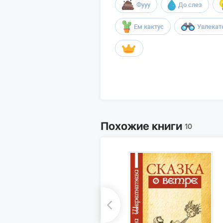
Фууу
До слез
Ем кактус
Увлекат
Похожие книги
10