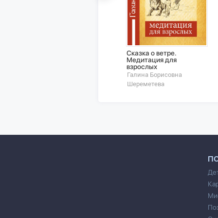
Сказка о ветре.
Медитация для
взрослых
Галина Борисовна
Шереметева
П
Де
Ка
Ми
По