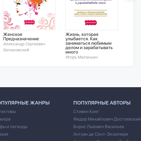
Женское
Жизнь, которая
10 ша
Предназначение
улыбается. Как
Алекс
заниматься любимым
Александр Сергеевич
делом и зарабатывать
Белановский
много
Игорь Маланьин
ОПУЛЯРНЫЕ ЖАНРЫ
ПОПУЛЯРНЫЕ АВТОРЫ
тективы
Стивен Кинг
рьера
Федор Михайлович Достоевский
фы и легенды
Борис Львович Васильев
эзия
Антуан де Сент-Экзюпери