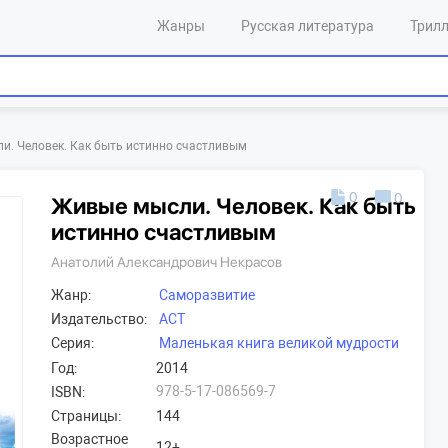
Жанры
Русская литература
Трил
и. Человек. Как быть истинно счастливым
0
0
Живые мысли. Человек. Как быть
истинно счастливым
Анатолий Александрович Некрасов
Жанр:
Саморазвитие
Издательство:
АСТ
Серия:
Маленькая книга великой мудрости
Год:
2014
978-5-17-086569-7
ISBN:
Страницы:
144
Возрастное
12+