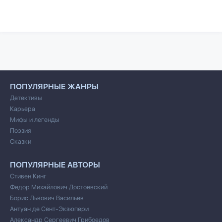
ПОПУЛЯРНЫЕ ЖАНРЫ
Детективы
Карьера
Мифы и легенды
Поэзия
Сказки
ПОПУЛЯРНЫЕ АВТОРЫ
Стивен Кинг
Федор Михайлович Достоевский
Борис Львович Васильев
Антуан де Сент-Экзюпери
Александр Сергеевич Грибоедов