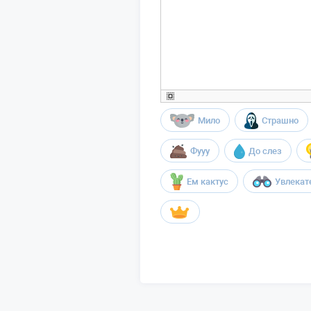
Мило
Страшно
Фууу
До слез
Ем кактус
Увлекат