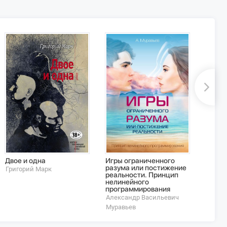
Двое и одна
Игры ограниченного
Мои м
разума или постижение
Григорий Марк
Андрей
реальности. Принцип
нелинейного
программирования
Александр Васильевич
Муравьев