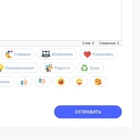
Слов: 0
Символов: 0
Страшно
Изумление
Романтика
Познавательно
Радость
Трэш
ельно
ОТПРАВИТЬ