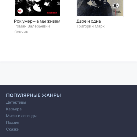
Рок умер – а мы живем
Двое и одна
Роман Валерьевич
Григорий Марк
Сенчин
ПОПУЛЯРНЫЕ ЖАНРЫ
Детективы
Карьера
Мифы и легенды
Поэзия
Сказки