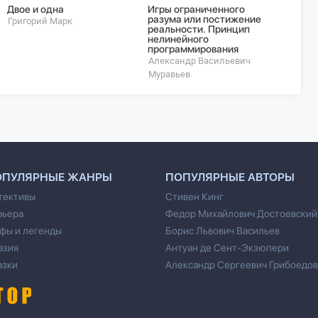
Двое и одна
Игры ограниченного
Мои м
разума или постижение
Григорий Марк
Андрей
реальности. Принцип
нелинейного
программирования
Александр Васильевич
Муравьев
ОПУЛЯРНЫЕ ЖАНРЫ
ПОПУЛЯРНЫЕ АВТОРЫ
тективы
Стивен Кинг
рьера
Федор Михайлович Достоевский
фы и легенды
Борис Львович Васильев
эзия
Антуан де Сент-Экзюпери
азки
Александр Сергеевич Грибоедов