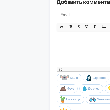
Добавить коммент
Мило
Страшно
Фууу
До слез
Ем кактус
Увлекат