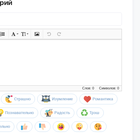
арий
Слов: 0
Символов: 0
Страшно
Изумление
Романтика
Познавательно
Радость
Трэш
ельно