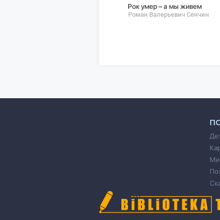
Рок умер – а мы живем
Роман Валерьевич Сенчин
П
Де
Ка
Ми
По
Ск