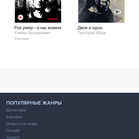
Рок умер – а мы живем
Двое и одна
Роман Валерьевич
Григорий Марк
Сенчин
ПОПУЛЯРНЫЕ ЖАНРЫ
Детективы
Карьера
Мифы и легенды
Поэзия
Сказки