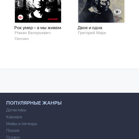
Рок умер – а мы живем
Двое и одна
Роман Валерьевич
Григорий Марк
Сенчин
ПОПУЛЯРНЫЕ ЖАНРЫ
Детективы
Карьера
Мифы и легенды
Поэзия
Сказки