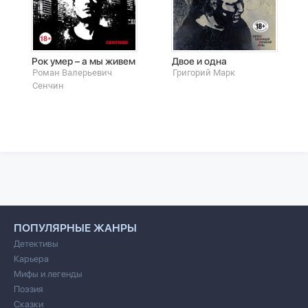
Рок умер – а мы живем
Двое и одна
Роман Валерьевич
Григорий Марк
Сенчин
ПОПУЛЯРНЫЕ ЖАНРЫ
Детективы
Карьера
Мифы и легенды
Поэзия
Сказки