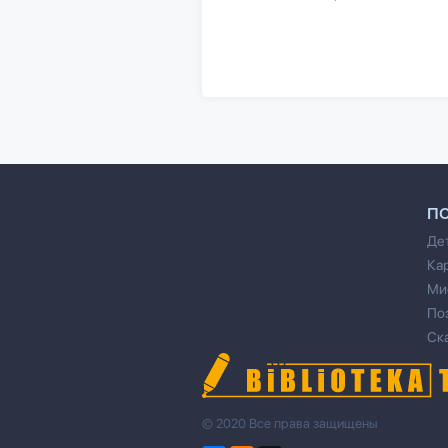
П
Де
Ка
Ми
По
Ск
© 2020 Все права защищены