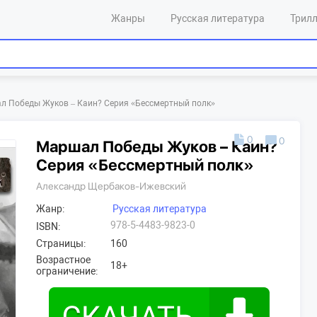
Жанры
Русская литература
Трил
л Победы Жуков – Каин? Серия «Бессмертный полк»
0
0
Маршал Победы Жуков – Каин?
Серия «Бессмертный полк»
Александр Щербаков-Ижевский
Жанр:
Русская литература
978-5-4483-9823-0
ISBN:
Страницы:
160
Возрастное
18+
ограничение: