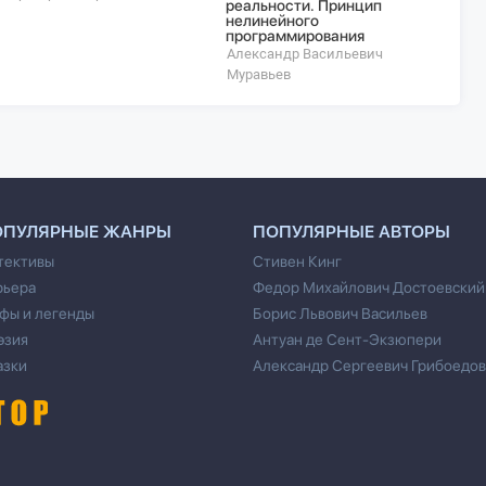
реальности. Принцип
нелинейного
программирования
Александр Васильевич
Муравьев
ОПУЛЯРНЫЕ ЖАНРЫ
ПОПУЛЯРНЫЕ АВТОРЫ
тективы
Стивен Кинг
рьера
Федор Михайлович Достоевский
фы и легенды
Борис Львович Васильев
эзия
Антуан де Сент-Экзюпери
азки
Александр Сергеевич Грибоедов