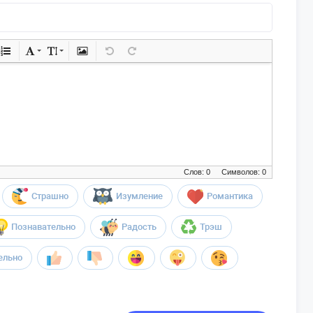
Слов: 0
Символов: 0
Страшно
Изумление
Романтика
Познавательно
Радость
Трэш
ельно