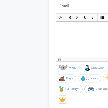
Мило
Страшно
Фууу
До слез
Ем кактус
Увлекат