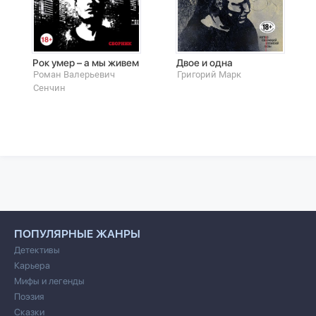
Рок умер – а мы живем
Двое и одна
Роман Валерьевич
Григорий Марк
Сенчин
ПОПУЛЯРНЫЕ ЖАНРЫ
Детективы
Карьера
Мифы и легенды
Поэзия
Сказки