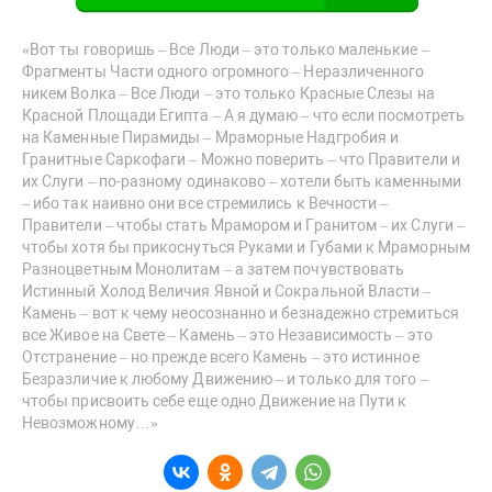
«Вот ты говоришь – Все Люди – это только маленькие –
Фрагменты Части одного огромного – Неразличенного
никем Волка – Все Люди – это только Красные Слезы на
Красной Площади Египта – А я думаю – что если посмотреть
на Каменные Пирамиды – Мраморные Надгробия и
Гранитные Саркофаги – Можно поверить – что Правители и
их Слуги – по-разному одинаково – хотели быть каменными
– ибо так наивно они все стремились к Вечности –
Правители – чтобы стать Мрамором и Гранитом – их Слуги –
чтобы хотя бы прикоснуться Руками и Губами к Мраморным
Разноцветным Монолитам – а затем почувствовать
Истинный Холод Величия Явной и Сокральной Власти –
Камень – вот к чему неосознанно и безнадежно стремиться
все Живое на Свете – Камень – это Независимость – это
Отстранение – но прежде всего Камень – это истинное
Безразличие к любому Движению – и только для того –
чтобы присвоить себе еще одно Движение на Пути к
Невозможному…»