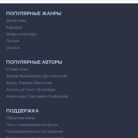
ПОПУЛЯРНЫЕ ЖАНРЫ
Детективы
Карьера
Мифы и легенды
Поэзия
Сказки
ПОПУЛЯРНЫЕ АВТОРЫ
Стивен Кинг
Федор Михайлович Достоевский
Борис Львович Васильев
Антуан де Сент-Экзюпери
Александр Сергеевич Грибоедов
ПОДДЕРЖКА
Обратная связь
Часто задаваемые вопросы
Пользовательское соглашение