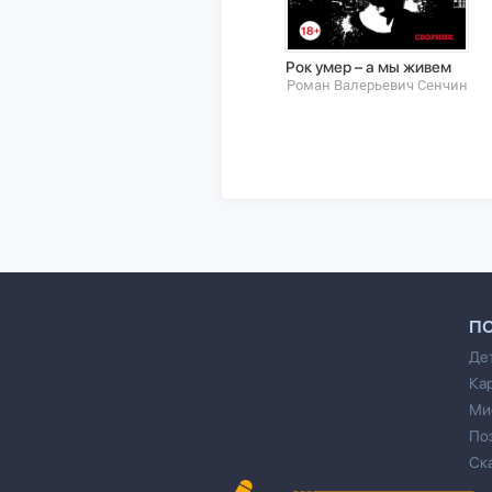
Рок умер – а мы живем
Роман Валерьевич Сенчин
П
Де
Ка
Ми
По
Ск