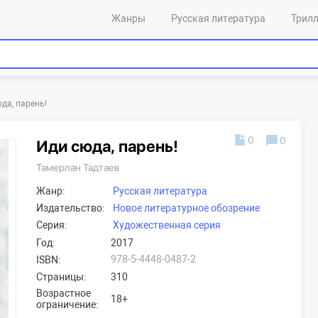
Жанры
Русская литература
Трил
да, парень!
0
0
Иди сюда, парень!
Тамерлан Тадтаев
Жанр:
Русская литература
Издательство:
Новое литературное обозрение
Серия:
Художественная серия
Год:
2017
978-5-4448-0487-2
ISBN:
Страницы:
310
Возрастное
18+
ограничение: