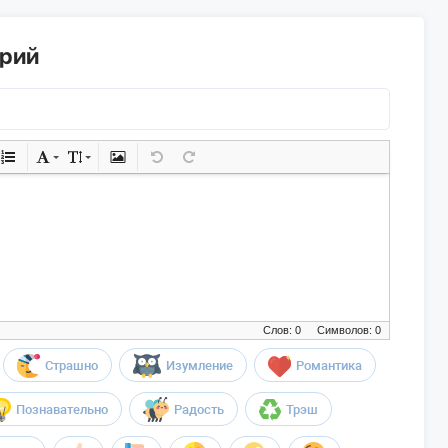
арий
Слов: 0
Символов: 0
Страшно
Изумление
Романтика
Познавательно
Радость
Трэш