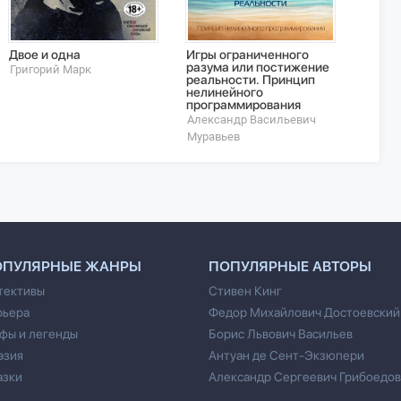
Двое и одна
Игры ограниченного
Мои м
разума или постижение
Григорий Марк
Андрей
реальности. Принцип
нелинейного
программирования
Александр Васильевич
Муравьев
ОПУЛЯРНЫЕ ЖАНРЫ
ПОПУЛЯРНЫЕ АВТОРЫ
тективы
Стивен Кинг
рьера
Федор Михайлович Достоевский
фы и легенды
Борис Львович Васильев
эзия
Антуан де Сент-Экзюпери
азки
Александр Сергеевич Грибоедов