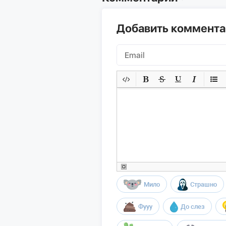
Добавить коммент
Мило
Страшно
Фууу
До слез