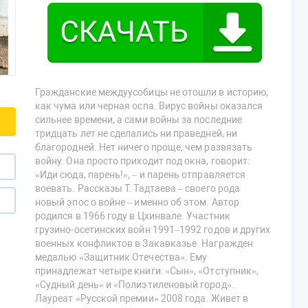
Гражданские междуусобицы не отошли в историю,
как чума или черная оспа. Вирус войны оказался
сильнее времени, а сами войны за последние
тридцать лет не сделались ни праведней, ни
благородней. Нет ничего проще, чем развязать
войну. Она просто приходит под окна, говорит:
«Иди сюда, парень!», – и парень отправляется
воевать. Рассказы Т. Тадтаева – своего рода
новый эпос о войне – именно об этом. Автор
родился в 1966 году в Цхинвале. Участник
грузино-осетинских войн 1991–1992 годов и других
военных конфликтов в Закавказье. Награжден
медалью «Защитник Отечества». Ему
принадлежат четыре книги: «Сын», «Отступник»,
«Судный день» и «Полиэтиленовый город».
Лауреат «Русской премии» 2008 года. Живет в