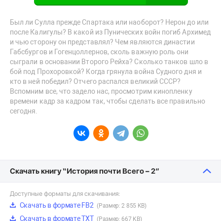
Был ли Сулла прежде Спартака или наоборот? Нерон до или
после Калигулы? В какой из Пунических войн погиб Архимед
и чью сторону он представлял? Чем являются династии
Габсбургов и Гогенцоллернов, сколь важную роль они
сыграли в основании Второго Рейха? Сколько танков шло в
бой под Прохоровкой? Когда грянула война Судного дня и
кто в ней победил? Отчего распался великий СССР?
Вспомним все, что задело нас, просмотрим кинопленку
времени кадр за кадром так, чтобы сделать все правильно
сегодня.
Скачать книгу “История почти Всего – 2”
Доступные форматы для скачивания:
Скачать в формате FB2
(Размер: 2 855 KB)
Скачать в формате TXT
(Размер: 667 KB)