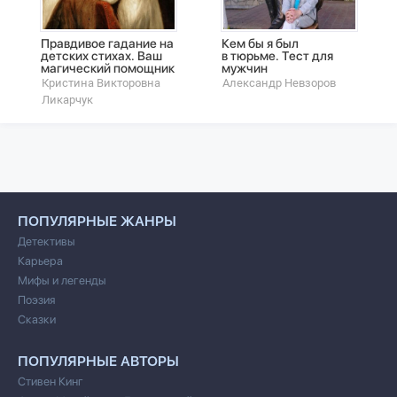
Правдивое гадание на
Кем бы я был
детских стихах. Ваш
в тюрьме. Тест для
магический помощник
мужчин
Кристина Викторовна
Александр Невзоров
Ликарчук
ПОПУЛЯРНЫЕ ЖАНРЫ
Детективы
Карьера
Мифы и легенды
Поэзия
Сказки
ПОПУЛЯРНЫЕ АВТОРЫ
Стивен Кинг