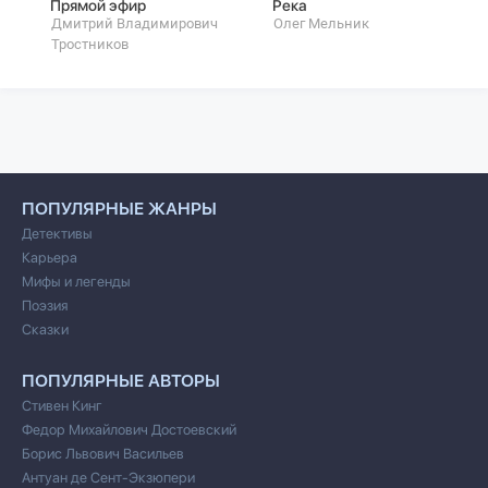
Прямой эфир
Река
Дмитрий Владимирович
Олег Мельник
Тростников
ПОПУЛЯРНЫЕ ЖАНРЫ
Детективы
Карьера
Мифы и легенды
Поэзия
Сказки
ПОПУЛЯРНЫЕ АВТОРЫ
Стивен Кинг
Федор Михайлович Достоевский
Борис Львович Васильев
Антуан де Сент-Экзюпери