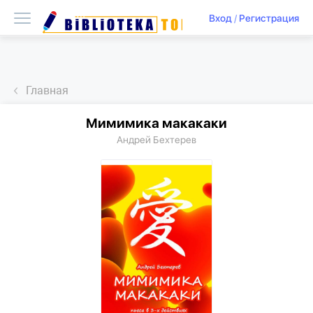
Вход
/
Регистрация
Главная
Мимимика макакаки
Андрей Бехтерев