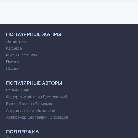
ПОПУЛЯРНЫЕ ЖАНРЫ
Детективы
Карьера
Мифы и легенды
Поэзия
Сказки
ПОПУЛЯРНЫЕ АВТОРЫ
Стивен Кинг
Федор Михайлович Достоевский
Борис Львович Васильев
Антуан де Сент-Экзюпери
Александр Сергеевич Грибоедов
ПОДДЕРЖКА