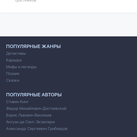
Тростников
ПОПУЛЯРНЫЕ ЖАНРЫ
Детективы
Карьера
Мифы и легенды
Поэзия
Сказки
ПОПУЛЯРНЫЕ АВТОРЫ
Стивен Кинг
Федор Михайлович Достоевский
Борис Львович Васильев
Антуан де Сент-Экзюпери
Александр Сергеевич Грибоедов