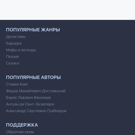
ПОПУЛЯРНЫЕ ЖАНРЫ
Детективы
Карьера
Мифы и легенды
Поэзия
Сказки
ПОПУЛЯРНЫЕ АВТОРЫ
Стивен Кинг
Федор Михайлович Достоевский
Борис Львович Васильев
Антуан де Сент-Экзюпери
Александр Сергеевич Грибоедов
ПОДДЕРЖКА
Обратная связь