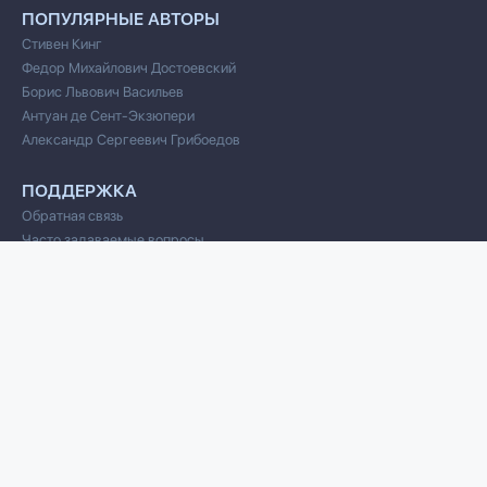
ПОПУЛЯРНЫЕ АВТОРЫ
Стивен Кинг
Федор Михайлович Достоевский
Борис Львович Васильев
Антуан де Сент-Экзюпери
Александр Сергеевич Грибоедов
ПОДДЕРЖКА
Обратная связь
Часто задаваемые вопросы
Пользовательское соглашение
Политика конфиденциальности
Cookie
© 2020 Все права защищены