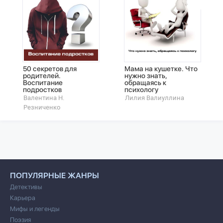
50 секретов для
Мама на кушетке. Что
родителей.
нужно знать,
Воспитание
обращаясь к
подростков
психологу
Валентина Н.
Лилия Валиуллина
Резниченко
ПОПУЛЯРНЫЕ ЖАНРЫ
Детективы
Карьера
Мифы и легенды
Поэзия