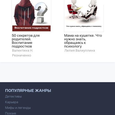
50 секретов для
Мама на кушетке. Что
родителей.
нужно знать,
Воспитание
обращаясь к
подростков
психологу
Валентина Н.
Лилия Валиуллина
Резниченко
ПОПУЛЯРНЫЕ ЖАНРЫ
Детективы
Карьера
Мифы и легенды
Поэзия