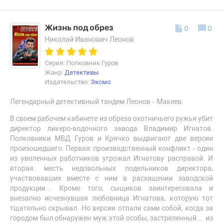
Жизнь под обрез
0
0
Николай Иванович Леонов
Серия: Полковник Гуров
Жанр:
Детективы
Издательство:
Эксмо
Легендарный детективный тандем Леонов – Макеев.
В своем рабочем кабинете из обреза охотничьего ружья убит
директор ликеро-водочного завода Владимир Игнатов.
Полковники МВД Гуров и Крячко выдвигают две версии
произошедшего. Первая: производственный конфликт – один
из уволенных работников угрожал Игнатову расправой. И
вторая: месть недовольных подельников директора,
участвовавших вместе с ним в расхищении заводской
продукции… Кроме того, сыщиков заинтересовала и
внезапно исчезнувшая любовница Игнатова, которую тот
тщательно скрывал. Но версии отпали сами собой, когда за
городом был обнаружен муж этой особы, застреленный… из