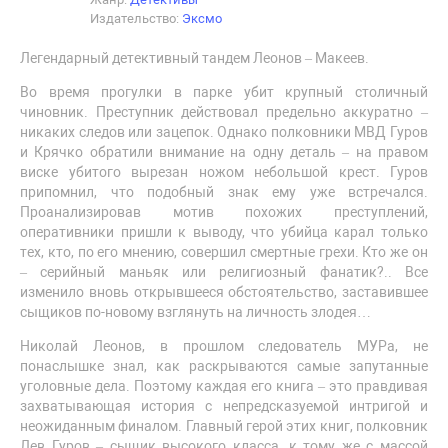
Издательство:
Эксмо
Легендарный детективный тандем Леонов – Макеев.
Во время прогулки в парке убит крупный столичный
чиновник. Преступник действовал предельно аккуратно –
никаких следов или зацепок. Однако полковники МВД Гуров
и Крячко обратили внимание на одну деталь – на правом
виске убитого вырезан ножом небольшой крест. Гуров
припомнил, что подобный знак ему уже встречался.
Проанализировав мотив похожих преступлений,
оперативники пришли к выводу, что убийца карал только
тех, кто, по его мнению, совершил смертные грехи. Кто же он
– серийный маньяк или религиозный фанатик?.. Все
изменило вновь открывшееся обстоятельство, заставившее
сыщиков по-новому взглянуть на личность злодея…
Николай Леонов, в прошлом следователь МУРа, не
понаслышке знал, как раскрываются самые запутанные
уголовные дела. Поэтому каждая его книга – это правдивая
захватывающая история с непредсказуемой интригой и
неожиданным финалом. Главный герой этих книг, полковник
Лев Гуров – сыщик высокого класса, к тому же с массой