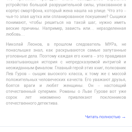
устройство большой разрушительной силы, упакованное в
корпус смартфона, который жена нашла на улице. Что это –
чья-то злая шутка или спланированное покушение? Сыщики
понимают, чтобы решиться на такой шаг, нужно иметь
веские причины. Например, зависть или… неразделенная
любовь…
Николай Леонов, в прошлом следователь МУРа, не
понаслышке знал, как раскрываются самые запутанные
уголовные дела. Поэтому каждая его книга – это правдивая
захватывающая история с непредсказуемой интригой и
неожиданным финалом. Главный герой этих книг, полковник
Лев Гуров – сыщик высокого класса, к тому же с массой
положительных человеческих качеств. Его уважают друзья,
боятся враги и любят женщины. Он – настоящий
отечественный супермен. Романы о Льве Гурове вот уже
сорок лет неизменно привлекают поклонников
отечественного детектива.
→
Читать полностью