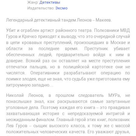
Жанр:
Детективы
Издательство:
Эксмо
Легендарный детективный тандем Леонов – Макеев.
Убит и ограблен артист районного театра. Полковники МВД
Гуров и Крячко приходят к выводу, что это очередной случай
в цепи кровавых преступлений, произошедших в Москве и
области за последнее время. Преступник убивает
обеспеченных людей, предварительно войдя к ним в
доверие. Всякий раз он оставляет на месте преступления
отпечатки пальцев, но в полицейской картотеке они не
числятся. Оперативники разрабатывают операцию по
поимке злодея, еще не зная, что судьба уже приготовила ему
хитроумную западню…
Николай Леонов, в прошлом следователь МУРа, не
понаслышке знал, как раскрываются самые запутанные
уголовные дела. Поэтому каждая его книга – это правдивая
захватывающая история с непредсказуемой интригой и
неожиданным финалом. Главный герой этих книг, полковник
Лев Гуров – сыщик высокого класса, к тому же с массой
положительных человеческих качеств. Его уважают друзья,