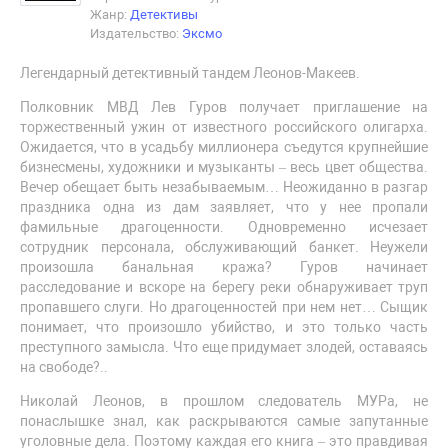
Жанр:
Детективы
Издательство:
Эксмо
Легендарный детективный тандем Леонов-Макеев.
Полковник МВД Лев Гуров получает приглашение на
торжественный ужин от известного российского олигарха.
Ожидается, что в усадьбу миллионера съедутся крупнейшие
бизнесмены, художники и музыканты – весь цвет общества.
Вечер обещает быть незабываемым… Неожиданно в разгар
праздника одна из дам заявляет, что у нее пропали
фамильные драгоценности. Одновременно исчезает
сотрудник персонала, обслуживающий банкет. Неужели
произошла банальная кража? Гуров начинает
расследование и вскоре на берегу реки обнаруживает труп
пропавшего слуги. Но драгоценностей при нем нет… Сыщик
понимает, что произошло убийство, и это только часть
преступного замысла. Что еще придумает злодей, оставаясь
на свободе?..
Николай Леонов, в прошлом следователь МУРа, не
понаслышке знал, как раскрываются самые запутанные
уголовные дела. Поэтому каждая его книга – это правдивая