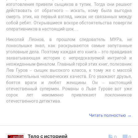
изготовления привели сыщиков в тупик. Тогда они решают
действовать от обратного – искать, кому была выгодна
смерть этих, на первый взгляд, никак не связанных между
собой ребят. Открывшиеся вскоре обстоятельства повергли
оперативников в настоящий шок…
Николай Леонов, в прошлом следователь МУРа, не
понаслышке знал, как раскрываются самые запутанные
уголовные дела. Поэтому каждая его книга – это правдивая
захватывающая история с непредсказуемой интригой и
неожиданным финалом. Главный герой этих книг, полковник
Лев Гуров – сыщик высокого класса, к тому же с массой
положительных человеческих качеств. Его уважают друзья,
боятся враги и любят женщины. Он – настоящий
отечественный супермен. Романы о Льве Гурове вот уже
сорок лет неизменно привлекают поклонников
отечественного детектива.
→
Читать полностью
Тело с историей
0
0