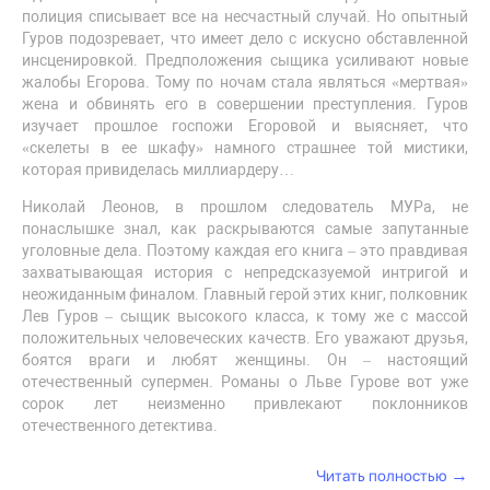
полиция списывает все на несчастный случай. Но опытный
Гуров подозревает, что имеет дело с искусно обставленной
инсценировкой. Предположения сыщика усиливают новые
жалобы Егорова. Тому по ночам стала являться «мертвая»
жена и обвинять его в совершении преступления. Гуров
изучает прошлое госпожи Егоровой и выясняет, что
«скелеты в ее шкафу» намного страшнее той мистики,
которая привиделась миллиардеру…
Николай Леонов, в прошлом следователь МУРа, не
понаслышке знал, как раскрываются самые запутанные
уголовные дела. Поэтому каждая его книга – это правдивая
захватывающая история с непредсказуемой интригой и
неожиданным финалом. Главный герой этих книг, полковник
Лев Гуров – сыщик высокого класса, к тому же с массой
положительных человеческих качеств. Его уважают друзья,
боятся враги и любят женщины. Он – настоящий
отечественный супермен. Романы о Льве Гурове вот уже
сорок лет неизменно привлекают поклонников
отечественного детектива.
→
Читать полностью