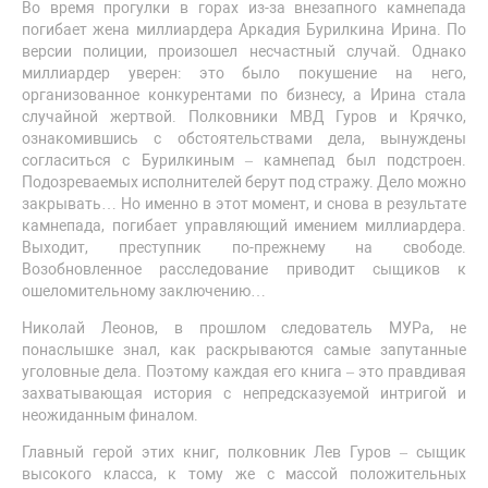
Во время прогулки в горах из-за внезапного камнепада
погибает жена миллиардера Аркадия Бурилкина Ирина. По
версии полиции, произошел несчастный случай. Однако
миллиардер уверен: это было покушение на него,
организованное конкурентами по бизнесу, а Ирина стала
случайной жертвой. Полковники МВД Гуров и Крячко,
ознакомившись с обстоятельствами дела, вынуждены
согласиться с Бурилкиным – камнепад был подстроен.
Подозреваемых исполнителей берут под стражу. Дело можно
закрывать… Но именно в этот момент, и снова в результате
камнепада, погибает управляющий имением миллиардера.
Выходит, преступник по-прежнему на свободе.
Возобновленное расследование приводит сыщиков к
ошеломительному заключению…
Николай Леонов, в прошлом следователь МУРа, не
понаслышке знал, как раскрываются самые запутанные
уголовные дела. Поэтому каждая его книга – это правдивая
захватывающая история с непредсказуемой интригой и
неожиданным финалом.
Главный герой этих книг, полковник Лев Гуров – сыщик
высокого класса, к тому же с массой положительных