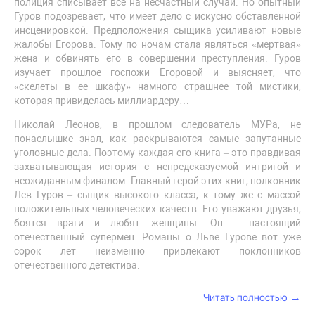
полиция списывает все на несчастный случай. Но опытный
Гуров подозревает, что имеет дело с искусно обставленной
инсценировкой. Предположения сыщика усиливают новые
жалобы Егорова. Тому по ночам стала являться «мертвая»
жена и обвинять его в совершении преступления. Гуров
изучает прошлое госпожи Егоровой и выясняет, что
«скелеты в ее шкафу» намного страшнее той мистики,
которая привиделась миллиардеру…
Николай Леонов, в прошлом следователь МУРа, не
понаслышке знал, как раскрываются самые запутанные
уголовные дела. Поэтому каждая его книга – это правдивая
захватывающая история с непредсказуемой интригой и
неожиданным финалом. Главный герой этих книг, полковник
Лев Гуров – сыщик высокого класса, к тому же с массой
положительных человеческих качеств. Его уважают друзья,
боятся враги и любят женщины. Он – настоящий
отечественный супермен. Романы о Льве Гурове вот уже
сорок лет неизменно привлекают поклонников
отечественного детектива.
→
Читать полностью