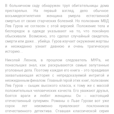
В больничном саду обнаружен труп обитательницы дома
престарелых. На первый взгляд, дело обычное:
восьмидесятилетняя женщина умерла естественной
смертью от своих старческих болезней. Но полковник МВД
Лев Гуров не согласен с этой версией. Положение тела и
беспорядок в одежде указывают на то, что покойную
обыскивали. Возможно, это сделал случайный свидетель
смерти или даже… убийца. Гуров изучает окружение жертвы
и неожиданно узнает давнюю и очень трагическую
историю…
Николай Леонов, в прошлом следователь МУРа, не
понаслышке знал, как раскрываются самые запутанные
уголовные дела. Поэтому каждая его книга – это правдивая
захватывающая история с непредсказуемой интригой и
неожиданным финалом. Главный герой этих книг, полковник
Лев Гуров – сыщик высокого класса, к тому же с массой
положительных человеческих качеств. Его уважают друзья,
боятся враги и любят женщины. Он – настоящий
отечественный супермен. Романы о Льве Гурове вот уже
сорок лет неизменно привлекают поклонников
отечественного детектива. Ставшая классической серия