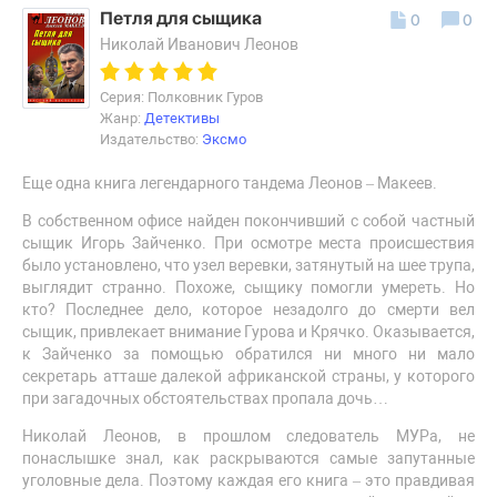
Петля для сыщика
0
0
Николай Иванович Леонов
Серия: Полковник Гуров
Жанр:
Детективы
Издательство:
Эксмо
Еще одна книга легендарного тандема Леонов – Макеев.
В собственном офисе найден покончивший с собой частный
сыщик Игорь Зайченко. При осмотре места происшествия
было установлено, что узел веревки, затянутый на шее трупа,
выглядит странно. Похоже, сыщику помогли умереть. Но
кто? Последнее дело, которое незадолго до смерти вел
сыщик, привлекает внимание Гурова и Крячко. Оказывается,
к Зайченко за помощью обратился ни много ни мало
секретарь атташе далекой африканской страны, у которого
при загадочных обстоятельствах пропала дочь…
Николай Леонов, в прошлом следователь МУРа, не
понаслышке знал, как раскрываются самые запутанные
уголовные дела. Поэтому каждая его книга – это правдивая