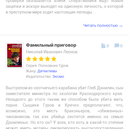
проверки оказывается алиби. Оперативники ищут новые
зацепки и вскоре выходят на одиозную личность, о которой
в преступном мире ходят настоящие легенды…
→
Читать полностью
Фамильный приговор
0
0
Николай Иванович Леонов
Серия: Полковник Гуров
Жанр:
Детективы
Издательство:
Эксмо
Выстрелом из охотничьего карабина убит Глеб Данилин, сын
заместителя министра по экологии Краснодарского края.
Незадолго до этого таким же способом была убита мать
парня. Сыщики Гуров и Крячко предполагают, что,
возможно, это месть браконьеров, «обиженных»
чиновником, так как убийца охотится именно на семью
Данилиных. Но кто он? У всех, кто хоть в какой-то степени
может иметь мотивы ликвидировать высокопоставленную