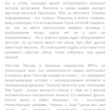
же, в отеле, проходит финал литературного конкурса
авторов детективов. Внезапно в своем номере находят
мертвым писателя Кирьянова. Убит из пистолета. Главная
подозреваемая – его супруга. Женщина в испуге отрицает
вину, утверждая, что ее подставили. Гуров готов ей поверить,
так как на месте преступления найдена пуговица с
изображением якоря, какой нет ни у кого из
подозреваемых… Но в сумочке вдовы вдруг обнаруживают
пистолет, из которого много лет назад был убит другой
известный писатель. По злой иронии судьбы участники того
кровавого события сейчас снова собрались под одной
крышей…
Николай Леонов, в прошлом следователь МУРа, не
понаслышке знал, как раскрываются самые запутанные
уголовные дела. Поэтому каждая его книга – это правдивая
захватывающая история с непредсказуемой интригой и
неожиданным финалом. Главный герой этих книг, полковник
Лев Гуров – сыщик высокого класса, к тому же с массой
положительных человеческих качеств. Его уважают друзья,
боятся враги и любят женщины. Он – настоящий
отечественный супермен. Романы о Льве Гурове вот уже
сорок лет неизменно привлекают поклонников