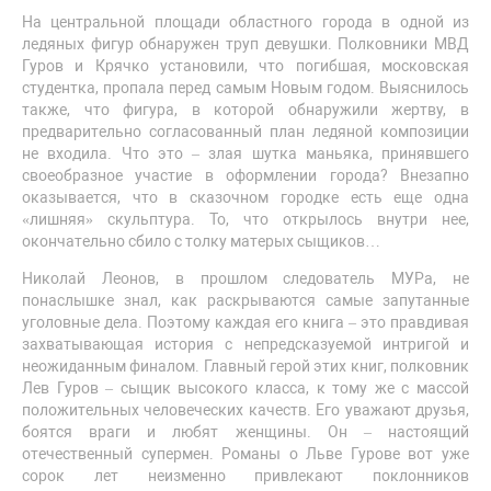
На центральной площади областного города в одной из
ледяных фигур обнаружен труп девушки. Полковники МВД
Гуров и Крячко установили, что погибшая, московская
студентка, пропала перед самым Новым годом. Выяснилось
также, что фигура, в которой обнаружили жертву, в
предварительно согласованный план ледяной композиции
не входила. Что это – злая шутка маньяка, принявшего
своеобразное участие в оформлении города? Внезапно
оказывается, что в сказочном городке есть еще одна
«лишняя» скульптура. То, что открылось внутри нее,
окончательно сбило с толку матерых сыщиков…
Николай Леонов, в прошлом следователь МУРа, не
понаслышке знал, как раскрываются самые запутанные
уголовные дела. Поэтому каждая его книга – это правдивая
захватывающая история с непредсказуемой интригой и
неожиданным финалом. Главный герой этих книг, полковник
Лев Гуров – сыщик высокого класса, к тому же с массой
положительных человеческих качеств. Его уважают друзья,
боятся враги и любят женщины. Он – настоящий
отечественный супермен. Романы о Льве Гурове вот уже
сорок лет неизменно привлекают поклонников