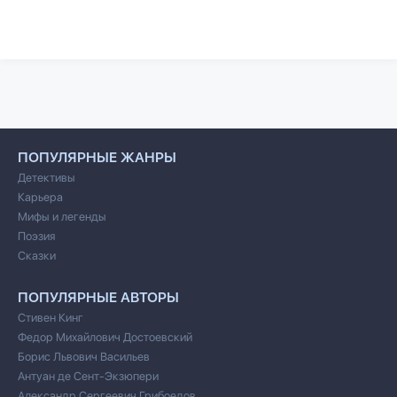
ПОПУЛЯРНЫЕ ЖАНРЫ
Детективы
Карьера
Мифы и легенды
Поэзия
Сказки
ПОПУЛЯРНЫЕ АВТОРЫ
Стивен Кинг
Федор Михайлович Достоевский
Борис Львович Васильев
Антуан де Сент-Экзюпери
Александр Сергеевич Грибоедов