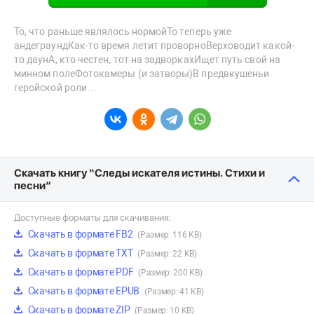
То, что раньше являлось нормойТо теперь уже
андеграундКак-то время летит проворноВерховодит какой-
то даунА, кто честен, тот на задворкахИщет путь свой на
минном полеФотокамеры (и затворы)В предвкушеньи
геройской роли…
Скачать книгу “Следы искателя истины. Стихи и
песни”
Доступные форматы для скачивания:
Скачать в формате FB2
(Размер: 116 KB)
Скачать в формате TXT
(Размер: 22 KB)
Скачать в формате PDF
(Размер: 200 KB)
Скачать в формате EPUB
(Размер: 41 KB)
Скачать в формате ZIP
(Размер: 10 KB)