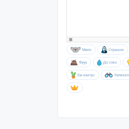
Мило
Страшно
Фууу
До слез
Ем кактус
Увлекат