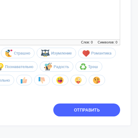
Слов: 0
Символов: 0
Страшно
Изумление
Романтика
Познавательно
Радость
Трэш
ельно
ОТПРАВИТЬ