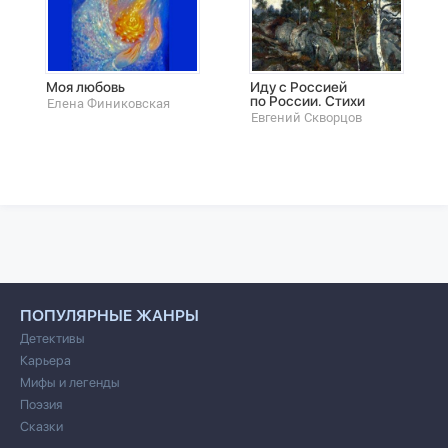
Моя любовь
Иду с Россией
по России. Стихи
Елена Финиковская
Евгений Скворцов
ПОПУЛЯРНЫЕ ЖАНРЫ
Детективы
Карьера
Мифы и легенды
Поэзия
Сказки