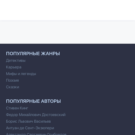
ПОПУЛЯРНЫЕ ЖАНРЫ
Детективы
Карьера
Мифы и легенды
Поэзия
Сказки
ПОПУЛЯРНЫЕ АВТОРЫ
Стивен Кинг
Федор Михайлович Достоевский
Борис Львович Васильев
Антуан де Сент-Экзюпери
Александр Сергеевич Грибоедов