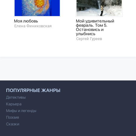
Моя любовь
Мой удивительный
февраль. Том 5.
Елена Финиковская
Остановись и
улыбнись
Сергей Гуреев
ПОПУЛЯРНЫЕ ЖАНРЫ
Детективы
Карьера
Мифы и легенды
Поэзия
Сказки