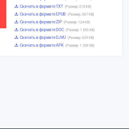
Скачать в формате TXT
(Размер: 218 KB)
Скачать в формате EPUB
(Размер: 367 KB)
Скачать в формате ZIP
(Размер: 124 KB)
Скачать в формате DOC
(Размер: 1 863 KB)
Скачать в формате DJVU
(Размер: 629 KB)
Скачать в формате APK
(Размер: 1 209 KB)