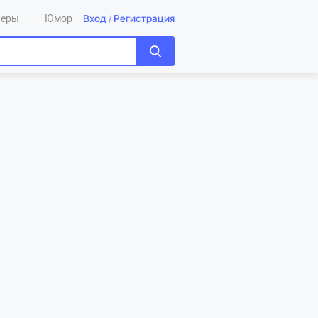
Вход
/
Регистрация
леры
Юмор