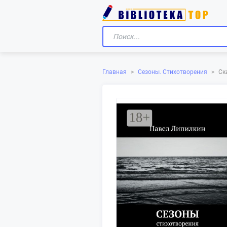
Ск
Главная
>
Сезоны. Стихотворения
>