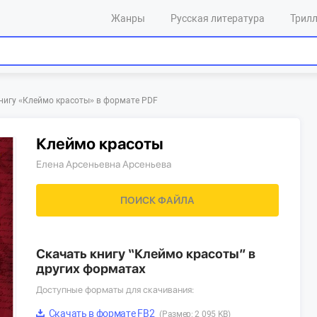
Жанры
Русская литература
Трил
нигу «‎Клеймо красоты»‎ в формате PDF
Клеймо красоты
Елена Арсеньевна Арсеньева
ПОИСК ФАЙЛА
Скачать книгу “Клеймо красоты” в
других форматах
Доступные форматы для скачивания:
Скачать в формате FB2
(Размер: 2 095 KB)