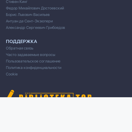
Стивен Кинг
Федор Михайлович Достоевский
Борис Львович Васильев
Антуан де Сент-Экзюпери
Александр Сергеевич Грибоедов
ПОДДЕРЖКА
Обратная связь
Часто задаваемые вопросы
Пользовательское соглашение
Политика конфиденциальности
Cookie
© 2020 Все права защищены
Cвязь для правообладателей/DMCA через форму обратной связи