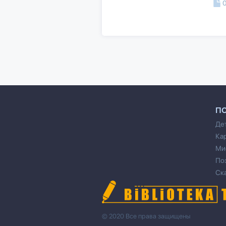
П
Де
Ка
Ми
По
Ск
© 2020 Все права защищены