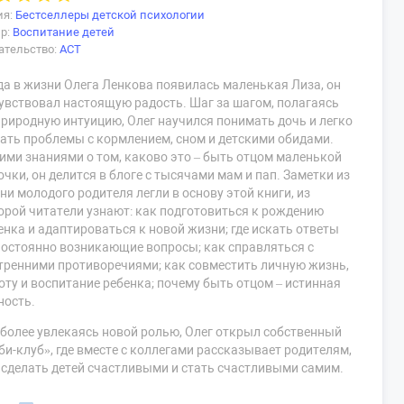
ия:
Бестселлеры детской психологии
р:
Воспитание детей
ательство:
АСТ
да в жизни Олега Ленкова появилась маленькая Лиза, он
увствовал настоящую радость. Шаг за шагом, полагаясь
природную интуицию, Олег научился понимать дочь и легко
ать проблемы с кормлением, сном и детскими обидами.
ими знаниями о том, каково это – быть отцом маленькой
очки, он делится в блоге с тысячами мам и пап. Заметки из
ни молодого родителя легли в основу этой книги, из
орой читатели узнают: как подготовиться к рождению
енка и адаптироваться к новой жизни; где искать ответы
постоянно возникающие вопросы; как справляться с
тренними противоречиями; как совместить личную жизнь,
оту и воспитание ребенка; почему быть отцом – истинная
ность.
 более увлекаясь новой ролью, Олег открыл собственный
би-клуб», где вместе с коллегами рассказывает родителям,
 сделать детей счастливыми и стать счастливыми самим.