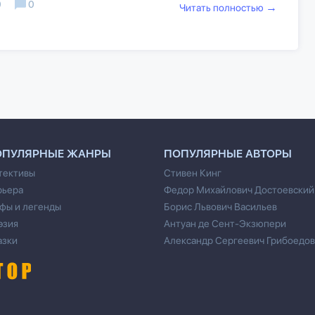
0
0
→
Читать полностью
ОПУЛЯРНЫЕ ЖАНРЫ
ПОПУЛЯРНЫЕ АВТОРЫ
тективы
Стивен Кинг
рьера
Федор Михайлович Достоевский
фы и легенды
Борис Львович Васильев
эзия
Антуан де Сент-Экзюпери
азки
Александр Сергеевич Грибоедов