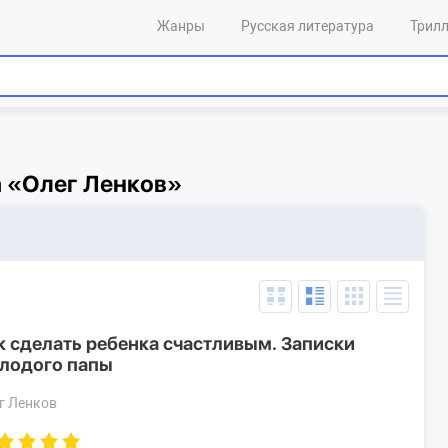
Жанры
Русская литература
Трил
а «Олег Ленков»
к сделать ребенка счастливым. Записки
лодого папы
г Ленков