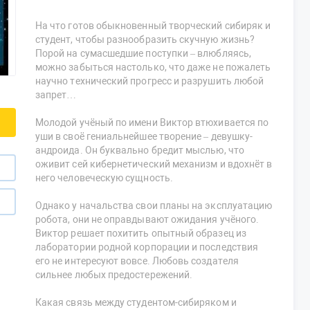
На что готов обыкновенный творческий сибиряк и
студент, чтобы разнообразить скучную жизнь?
Порой на сумасшедшие поступки – влюбляясь,
можно забыться настолько, что даже не пожалеть
научно технический прогресс и разрушить любой
запрет…
Молодой учёный по имени Виктор втюхивается по
уши в своё гениальнейшее творение – девушку-
андроида. Он буквально бредит мыслью, что
оживит сей кибернетический механизм и вдохнёт в
него человеческую сущность.
Однако у начальства свои планы на эксплуатацию
робота, они не оправдывают ожидания учёного.
Виктор решает похитить опытный образец из
лаборатории родной корпорации и последствия
его не интересуют вовсе. Любовь создателя
сильнее любых предостережений.
Какая связь между студентом-сибиряком и