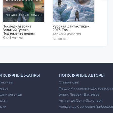
Последняя война.
Русская фантастика –
Рыжи
Великий Гусляр.
2017. Том 1
Васил
Подземелье ведьм
Алексей Игоревич
Голов
Кир Булычев
Бессонов
ОПУЛЯРНЫЕ ЖАНРЫ
ПОПУЛЯРНЫЕ АВТОРЫ
тективы
Стивен Кинг
рьера
Федор Михайлович Достоевский
фы и легенды
Борис Львович Васильев
эзия
Антуан де Сент-Экзюпери
азки
Александр Сергеевич Грибоедов