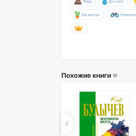
Фууу
До слез
Ем кактус
Увлекат
Похожие книги
10