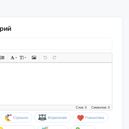
арий
Слов: 0
Символов: 0
Страшно
Изумление
Романтика