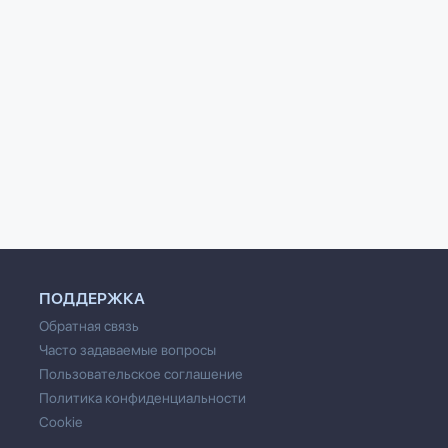
й
Последний писатель
В мирах любв
ий Васильевич
Павел Сергеевич
Игорь Валерье
ачев
Комарницкий
Минаков
ПОДДЕРЖКА
Обратная связь
Часто задаваемые вопросы
Пользовательское соглашение
Политика конфиденциальности
Cookie