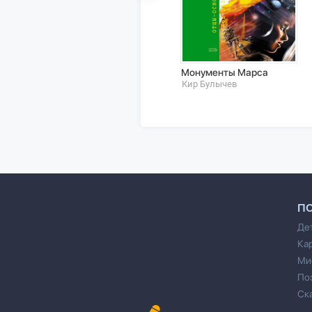
Монументы Марса
Кир Булычев
П
Де
Ка
Ми
По
Ск